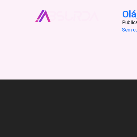
Olá
Public
Sem ca