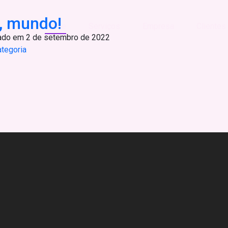
, mundo!
Home
Serviços
Empresa
Clientes
ado em 2 de setembro de 2022
tegoria