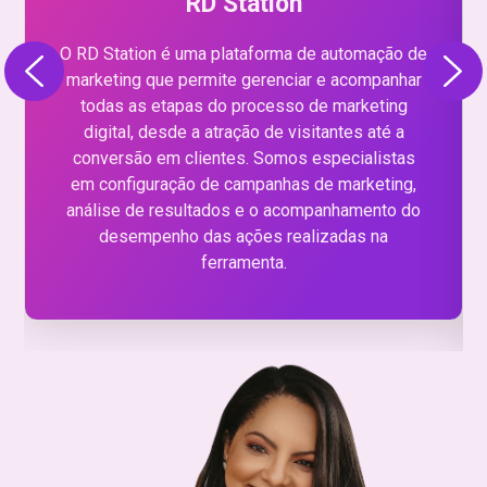
RD Station
O RD Station é uma plataforma de automação de
marketing que permite gerenciar e acompanhar
todas as etapas do processo de marketing
digital, desde a atração de visitantes até a
conversão em clientes. Somos especialistas
em configuração de campanhas de marketing,
análise de resultados e o acompanhamento do
desempenho das ações realizadas na
ferramenta.